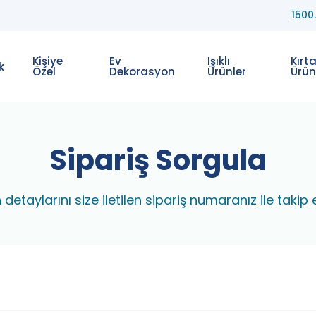
1500
Kişiye
Ev
Işıklı
Kırt
k
Özel
Dekorasyon
Ürünler
Ürün
Sipariş Sorgula
n detaylarını size iletilen sipariş numaranız ile takip e