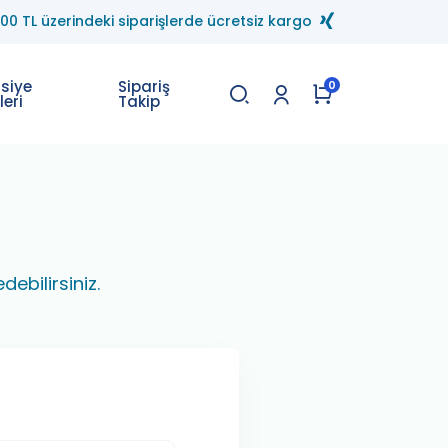
.00 TL üzerindeki siparişlerde ücretsiz kargo
asiye
Sipariş
0
leri
Takip
debilirsiniz.