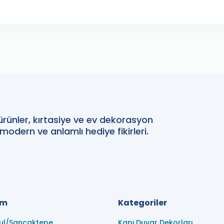
 ürünler, kırtasiye ve ev dekorasyon
 modern ve anlamlı hediye fikirleri.
im
Kategoriler
ul/Sancaktepe
Kapı,Duvar Dekorları