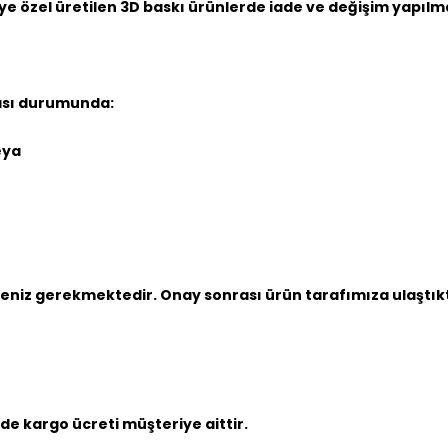
iye özel üretilen 3D baskı ürünlerde iade ve değişim yapıl
ası durumunda:
eya
çmeniz gerekmektedir. Onay sonrası ürün tarafımıza ulaştık
de kargo ücreti müşteriye aittir.