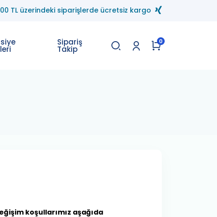
.00 TL üzerindeki siparişlerde ücretsiz kargo
asiye
Sipariş
0
leri
Takip
değişim koşullarımız aşağıda