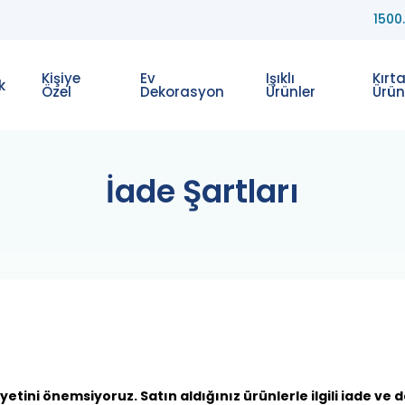
1500
Kişiye
Ev
Işıklı
Kırt
k
Özel
Dekorasyon
Ürünler
Ürün
İade Şartları
ini önemsiyoruz. Satın aldığınız ürünlerle ilgili iade ve 