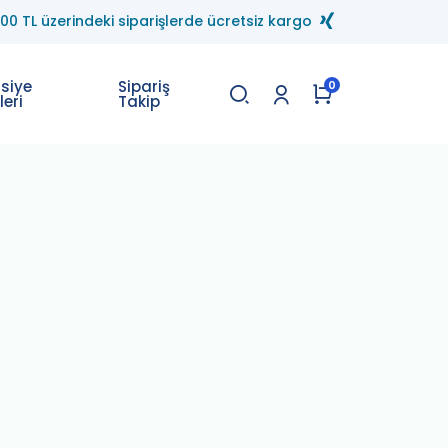
.00 TL üzerindeki siparişlerde ücretsiz kargo
asiye
Sipariş
0
leri
Takip